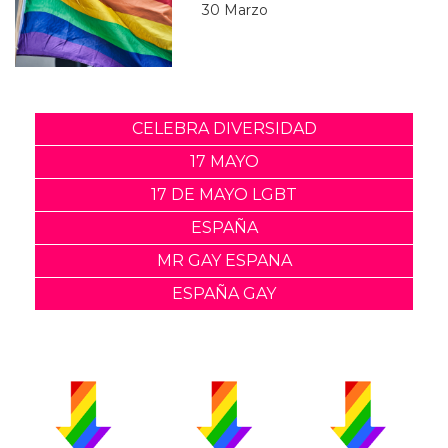
30 Marzo
CELEBRA DIVERSIDAD
17 MAYO
17 DE MAYO LGBT
ESPAÑA
MR GAY ESPANA
ESPAÑA GAY