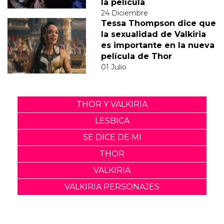
la película
24 Diciembre
Tessa Thompson dice que
la sexualidad de Valkiria
es importante en la nueva
película de Thor
01 Julio
THOR Y VALKIRIA
LESBICA
SE DICE DE MI
THOR
VALKIRIA
VALKIRIA PERSONAJES