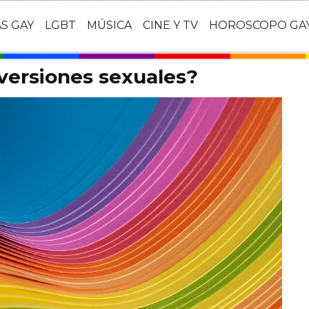
AS GAY
LGBT
MÚSICA
CINE Y TV
HOROSCOPO GA
rversiones sexuales?