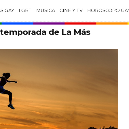
AS GAY
LGBT
MÚSICA
CINE Y TV
HOROSCOPO GA
a temporada de La Más