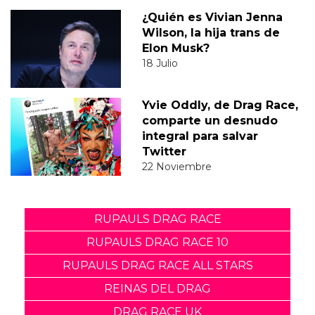
¿Quién es Vivian Jenna
Wilson, la hija trans de
Elon Musk?
18 Julio
Yvie Oddly, de Drag Race,
comparte un desnudo
integral para salvar
Twitter
22 Noviembre
RUPAULS DRAG RACE
RUPAULS DRAG RACE 10
RUPAULS DRAG RACE ALL STARS
REINAS DEL DRAG
DRAG RACE UK