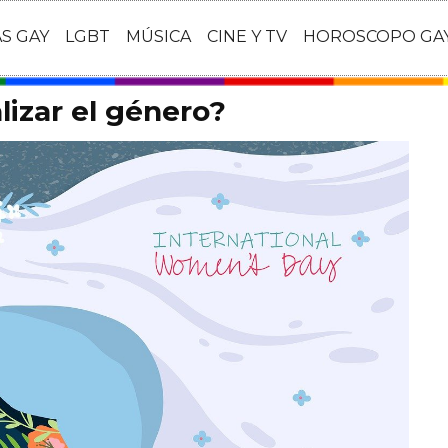
AS GAY
LGBT
MÚSICA
CINE Y TV
HOROSCOPO GA
lizar el género?