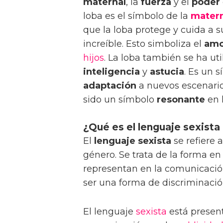
maternal
, la
fuerza
y el
poder
loba es el símbolo de la
mater
que la loba protege y cuida a 
increíble. Esto simboliza el
amo
hijos
. La loba también se ha u
inteligencia
y
astucia
. Es un 
adaptación
a nuevos escenario
sido un símbolo
resonante
en l
¿Qué es el lenguaje sexista
El
lenguaje sexista
se refiere 
género. Se trata de la forma e
representan en la comunicación
ser una forma de discriminació
El lenguaje
sexista
está present