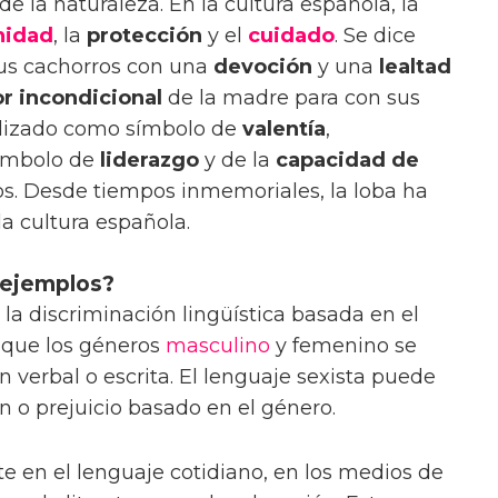
de la naturaleza. En la cultura española, la
nidad
, la
protección
y el
cuidado
. Se dice
sus cachorros con una
devoción
y una
lealtad
r incondicional
de la madre para con sus
tilizado como símbolo de
valentía
,
símbolo de
liderazgo
y de la
capacidad de
s. Desde tiempos inmemoriales, la loba ha
a cultura española.
 ejemplos?
a la discriminación lingüística basada en el
n que los géneros
masculino
y femenino se
 verbal o escrita. El lenguaje sexista puede
n o prejuicio basado en el género.
e en el lenguaje cotidiano, en los medios de