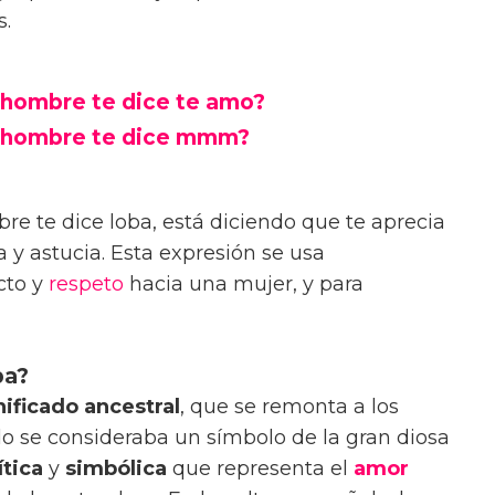
s.
 hombre te dice te amo?
n hombre te dice mmm?
e te dice loba, está diciendo que te aprecia
ia y astucia. Esta expresión se usa
cto y
respeto
hacia una mujer, y para
ba?
nificado ancestral
, que se remonta a los
o se consideraba un símbolo de la gran diosa
tica
y
simbólica
que representa el
amor