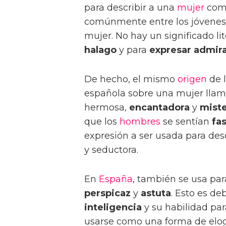
para describir a una
mujer
co
comúnmente entre los jóvenes 
mujer. No hay un significado l
halago
y para
expresar admir
De hecho, el mismo
origen
de 
española sobre una mujer llam
hermosa,
encantadora
y
miste
que los
hombres
se sentían
fa
expresión a ser usada para de
y seductora.
En
España
, también se usa pa
perspicaz
y
astuta
. Esto es de
inteligencia
y su habilidad pa
usarse como una forma de elo