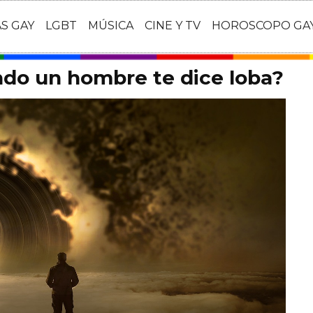
AS GAY
LGBT
MÚSICA
CINE Y TV
HOROSCOPO GA
ndo un hombre te dice loba?