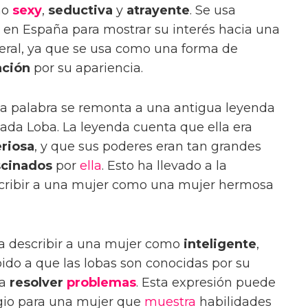
mo
sexy
,
seductiva
y
atrayente
. Se usa
en España para mostrar su interés hacia una
iteral, ya que se usa como una forma de
ación
por su apariencia.
la palabra se remonta a una antigua leyenda
ada Loba. La leyenda cuenta que ella era
riosa
, y que sus poderes eran tan grandes
scinados
por
ella
. Esto ha llevado a la
scribir a una mujer como una mujer hermosa
ra describir a una mujer como
inteligente
,
bido a que las lobas son conocidas por su
ra
resolver
problemas
. Esta expresión puede
gio para una mujer que
muestra
habilidades