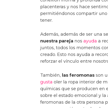
conexión íntima y profunda con
placenteras y nos hace sentirn
permitiéndonos compartir un
tener.
Además, además de ser una se
nuestra pareja
nos
ayuda
a re
juntos, todos los momentos com
creado. Esto nos ayuda a record
reforzar el vínculo entre nosotr
También,
las feromonas
son un
gusta
oler la ropa interior de 
químicas que se producen en e
sobre el estado emocional y la a
feromonas de la otra persona p