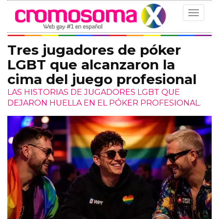
Toggle
navigat
Tres jugadores de póker
LGBT que alcanzaron la
cima del juego profesional
LAS HISTORIAS DE JUGADORES LGBT QUE
DEJARON HUELLA EN EL PÓKER PROFESIONAL.